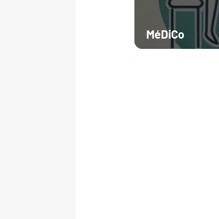
MéDiCo