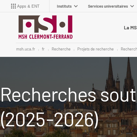
Instituts
Services universitaires
Apps & ENT
La M
msh.uca.fr
fr
Recherche
Projets de recherche
Recherch
Recherches sout
(2025-2026)