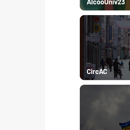
AlcooUniv23
CircAC