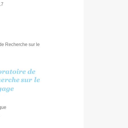
17
de Recherche sur le
ique
9