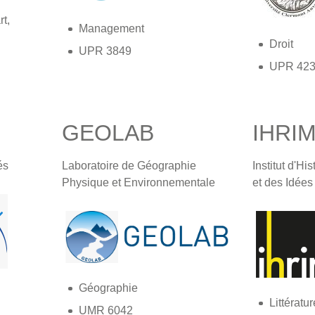
rt,
Management
Droit
UPR 3849
UPR 42
GEOLAB
IHRI
és
Laboratoire de Géographie
Institut d'H
Physique et Environnementale
et des Idées
Géographie
Littératu
UMR 6042