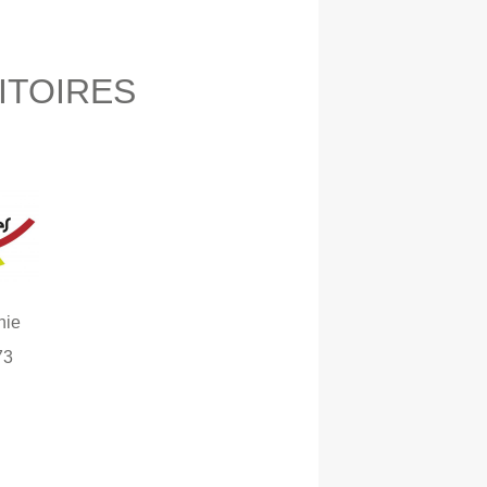
ITOIRES
hie
73