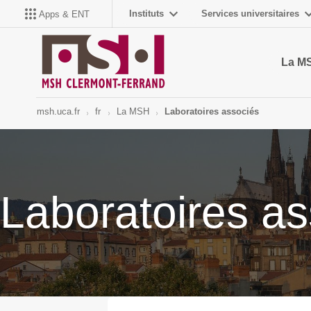
Instituts
Services universitaires
Apps & ENT
La M
msh.uca.fr
fr
La MSH
Laboratoires associés
Laboratoires as