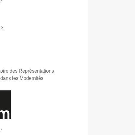
32
M
istoire des Représentations
 dans les Modernités
re