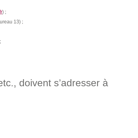
r
) ;
ureau 13) ;
;
 etc., doivent s’adresser à