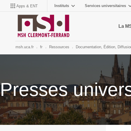
Instituts
Services universitaires
Apps & ENT
La M
msh.uca.fr
fr
Ressources
Documentation, Édition, Diffusio
Presses univers