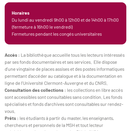
Horaires
Du lundi au vendredi 9h00 à 12h00 et de 14h00 à 17h00
(fermeture à 16h00 le vendredi)
Fermetures pendant les congés universitaires
Accès :
La bibliothèque accueille tous les lecteurs intéressés
par ses fonds documentaires et ses services. Elle dispose
d’une vingtaine de places assises et des postes informatiques
permettant d’accéder au catalogue et à la documentation en
ligne de l’Université Clermont-Auvergne et du CNRS.
Consultation des collections :
les collections en libre accès
sont accessibles sont consultables sans condition. Les fonds
spécialisés et fonds d’archives sont consultables sur rendez-
vous.
Prêts :
les étudiants à partir du master, les enseignants,
chercheurs et personnels de la MSH et tout lecteur