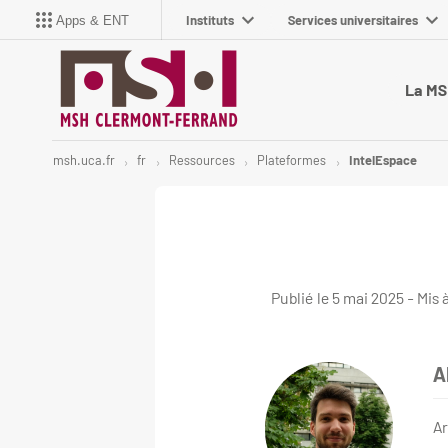
Instituts
Services universitaires
Apps & ENT
La M
msh.uca.fr
fr
Ressources
Plateformes
IntelEspace
Publié le 5 mai 2025 - Mis à 
A
A