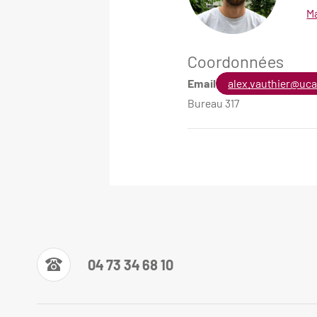
Ma
Coordonnées
Email
alex.vauthier@uca
Bureau 317
04 73 34 68 10