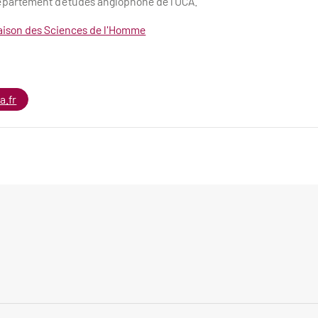
partement d’études anglophone de l’UCA.
ison des Sciences de l'Homme
a.fr