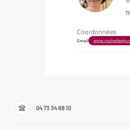
dé
Ma
Coordonnées
Email
anne.rouhette@uc
04 73 34 68 10