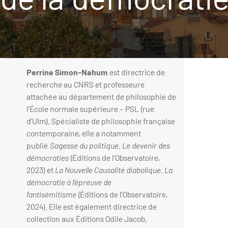
Perrine Simon-Nahum
est directrice de
recherche au CNRS et professeure
attachée au département de philosophie de
l’École normale supérieure – PSL (rue
d’Ulm). Spécialiste de philosophie française
contemporaine, elle a notamment
publié
Sagesse du politique. Le devenir des
démocraties
(Éditions de l’Observatoire,
2023) et
La Nouvelle Causalité diabolique. La
démocratie à l’épreuve de
l’antisémitisme
(Éditions de l’Observatoire,
2024). Elle est également directrice de
collection aux Éditions Odile Jacob.