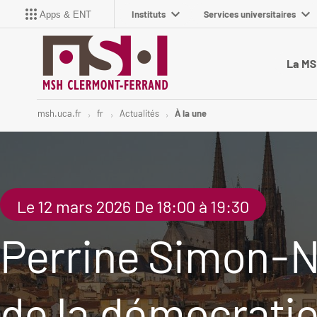
Instituts
Services universitaires
Apps & ENT
La M
msh.uca.fr
fr
Actualités
À la une
Le 12 mars 2026 De 18:00 à 19:30
Perrine Simon-N
de la démocratie