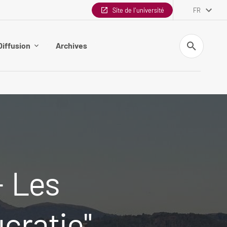
Site de l'université
FR
Recherche
Diffusion
Archives
- Les
cratie",