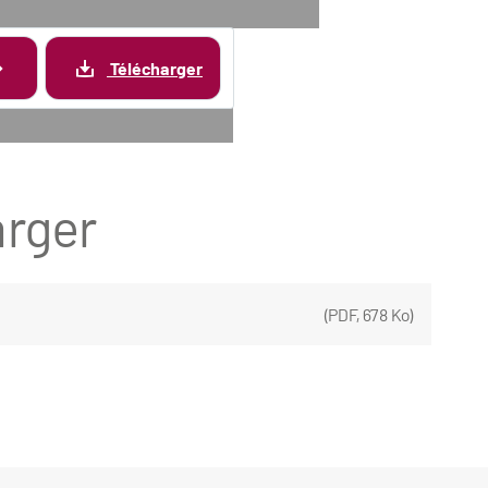
Télécharger
rger
(
PDF
,
678 Ko
)