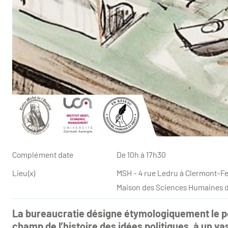
Complément date
De 10h à 17h30
Lieu(x)
MSH - 4 rue Ledru à Clermont-F
Maison des Sciences Humaines d
La bureaucratie désigne étymologiquement le po
champ de l’histoire des idées politiques, à un va